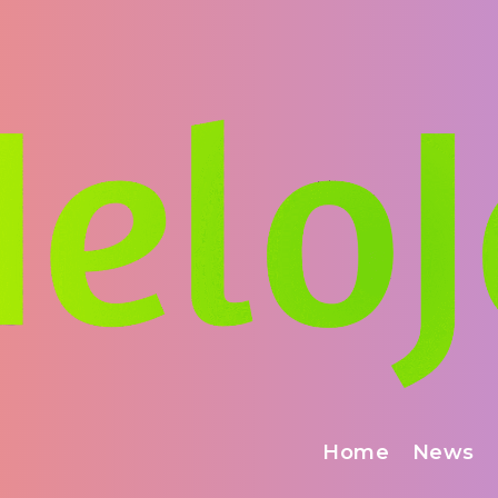
Home
News