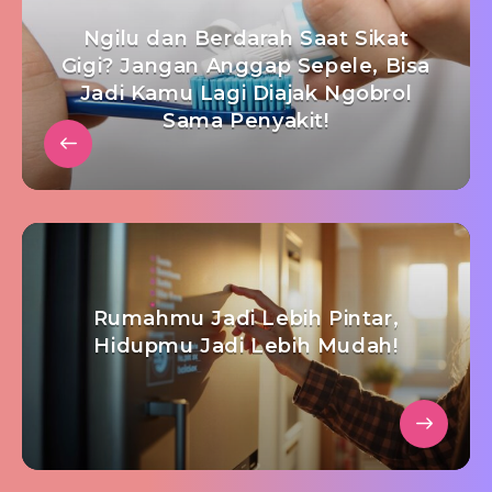
Ngilu dan Berdarah Saat Sikat
Gigi? Jangan Anggap Sepele, Bisa
Jadi Kamu Lagi Diajak Ngobrol
Sama Penyakit!
Rumahmu Jadi Lebih Pintar,
Hidupmu Jadi Lebih Mudah!