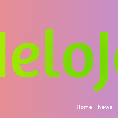
Home
News