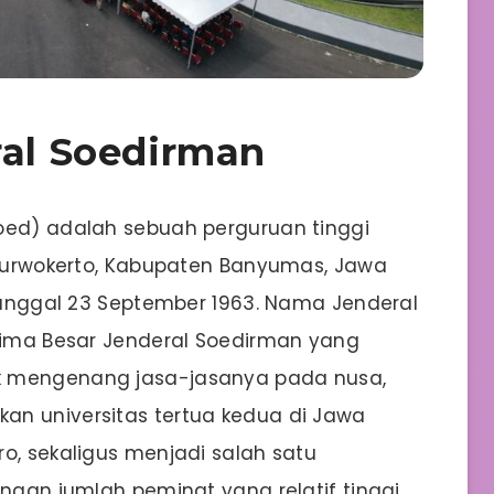
ral Soedirman
oed) adalah sebuah perguruan tinggi
i Purwokerto, Kabupaten Banyumas, Jawa
 tanggal 23 September 1963. Nama Jenderal
glima Besar Jenderal Soedirman yang
k mengenang jasa-jasanya pada nusa,
an universitas tertua kedua di Jawa
o, sekaligus menjadi salah satu
engan jumlah peminat yang relatif tinggi