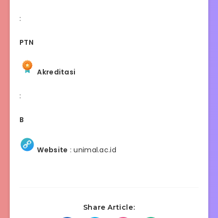
:
PTN
Akreditasi
:
B
Website
:
unimal.ac.id
Share Article: