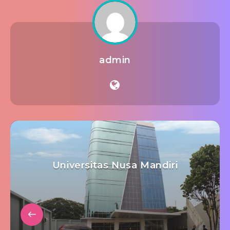
admin
Universitas Nusa Mandiri