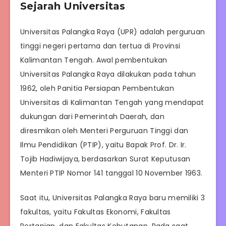
Sejarah Universitas
Universitas Palangka Raya (UPR) adalah perguruan
tinggi negeri pertama dan tertua di Provinsi
Kalimantan Tengah. Awal pembentukan
Universitas Palangka Raya dilakukan pada tahun
1962, oleh Panitia Persiapan Pembentukan
Universitas di Kalimantan Tengah yang mendapat
dukungan dari Pemerintah Daerah, dan
diresmikan oleh Menteri Perguruan Tinggi dan
Ilmu Pendidikan (PTIP), yaitu Bapak Prof. Dr. Ir.
Tojib Hadiwijaya, berdasarkan Surat Keputusan
Menteri PTIP Nomor 141 tanggal 10 November 1963.
Saat itu, Universitas Palangka Raya baru memiliki 3
fakultas, yaitu Fakultas Ekonomi, Fakultas
Pertanian, dan Fakultas Kehutanan. Pada saat