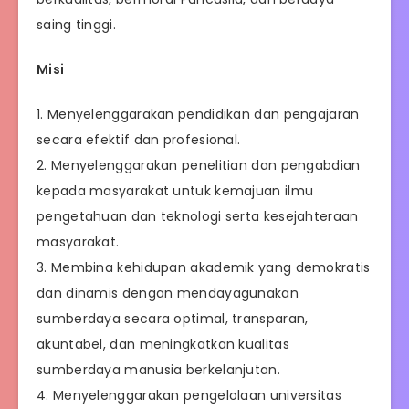
saing tinggi.
Misi
1. Menyelenggarakan pendidikan dan pengajaran
secara efektif dan profesional.
2. Menyelenggarakan penelitian dan pengabdian
kepada masyarakat untuk kemajuan ilmu
pengetahuan dan teknologi serta kesejahteraan
masyarakat.
3. Membina kehidupan akademik yang demokratis
dan dinamis dengan mendayagunakan
sumberdaya secara optimal, transparan,
akuntabel, dan meningkatkan kualitas
sumberdaya manusia berkelanjutan.
4. Menyelenggarakan pengelolaan universitas