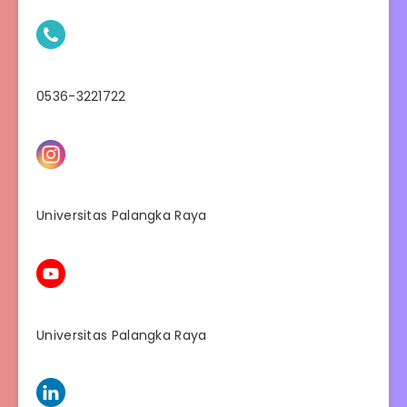
0536-3221722
Universitas Palangka Raya
Universitas Palangka Raya