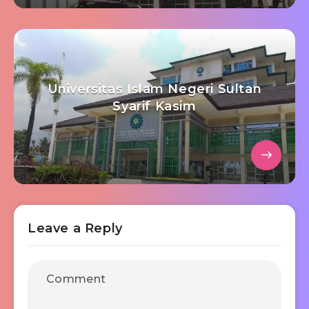
Universitas Islam Negeri Sultan
Syarif Kasim
Leave a Reply