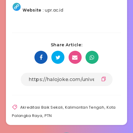
Website
:
upr.ac.id
Share Article:
Akreditasi Baik Sekali
,
Kalimantan Tengah
,
Kota
Palangka Raya
,
PTN