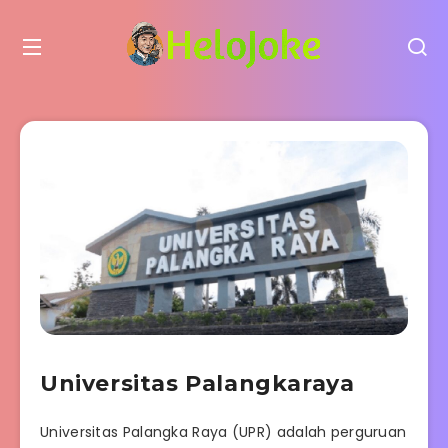
Universitas Palangkaraya
Universitas Palangka Raya (UPR) adalah perguruan