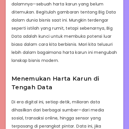
dalamnya—sebuah harta karun yang belum
ditemukan. Begitulah gambaran tentang Big Data
dalam dunia bisnis saat ini. Mungkin terdengar
seperti istilah yang rumit, tetapi sebenarnya, Big
Data adalah kunci untuk membuka potensi luar
biasa dalam cara kita berbisnis. Mari kita telusuri
lebih dalam bagaimana harta karun ini mengubah
lanskap bisnis modern.
Menemukan Harta Karun di
Tengah Data
Di era digital ini, setiap detik, miliaran data
dihasilkan dari berbagai sumber—dari media
sosial, transaksi online, hingga sensor yang
terpasang di perangkat pintar. Data ini, jika