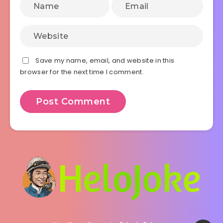
Save my name, email, and website in this
browser for the next time I comment.