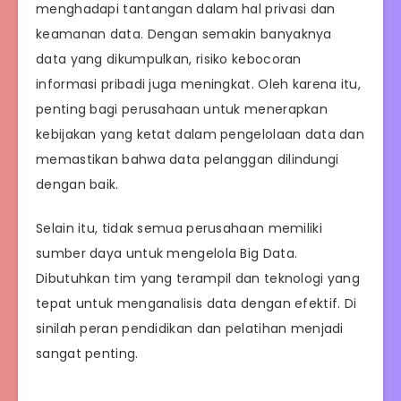
menghadapi tantangan dalam hal privasi dan
keamanan data. Dengan semakin banyaknya
data yang dikumpulkan, risiko kebocoran
informasi pribadi juga meningkat. Oleh karena itu,
penting bagi perusahaan untuk menerapkan
kebijakan yang ketat dalam pengelolaan data dan
memastikan bahwa data pelanggan dilindungi
dengan baik.
Selain itu, tidak semua perusahaan memiliki
sumber daya untuk mengelola Big Data.
Dibutuhkan tim yang terampil dan teknologi yang
tepat untuk menganalisis data dengan efektif. Di
sinilah peran pendidikan dan pelatihan menjadi
sangat penting.