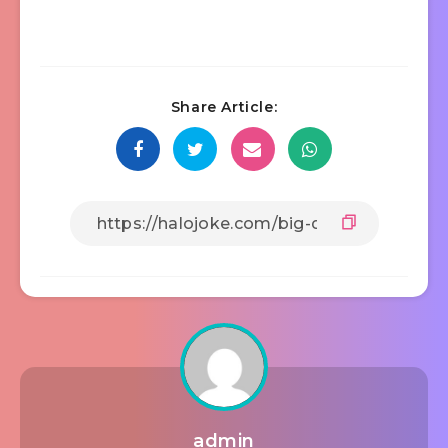
Share Article:
admin